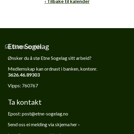
‹ Tilbake til kalender
Etne Sogelag
Gå til topp av sida
Ønsker du å stø Etne Sogelag sitt arbeid?
Medlemskap kan ordnast i banken,
kontonr.
3626.46.89303
Vipps: 760767
Ta kontakt
Epost:
post@etne-sogelag.no
Send oss ei melding via skjema her ›