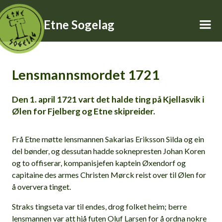
Etne Sogelag
Lensmannsmordet 1721
Den 1. april 1721 vart det halde ting på Kjellasvik i
Ølen for Fjelberg og Etne skipreider.
Frå Etne møtte lensmannen Sakarias Eriksson Silda og ein
del bønder, og dessutan hadde soknepresten Johan Koren
og to offiserar, kompanisjefen kaptein Øxendorf og
capitaine des armes Christen Mørck reist over til Ølen for
å oververa tinget.
Straks tingseta var til endes, drog folket heim; berre
lensmannen var att hjå futen Oluf Larsen for å ordna nokre