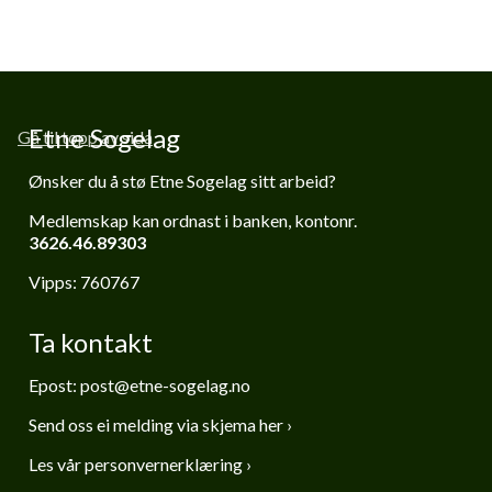
Etne Sogelag
Gå til topp av sida
Ønsker du å stø Etne Sogelag sitt arbeid?
Medlemskap kan ordnast i banken,
kontonr.
3626.46.89303
Vipps: 760767
Ta kontakt
Epost:
post@etne-sogelag.no
Send oss ei melding via skjema her ›
Les vår personvernerklæring ›