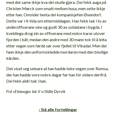
med det same ikkje kva dei skulle gjera. Dei fekk auga på
Christen Mørck som smatt mellom husa, men sette ikkje
etter han. Omsider henta dei kompanisjefen Øxendorf.
Dette var i 4-tida om ettermiddagen. Han fekk tak i to av
underoffiserane sine og godt 30 av soldatane i bygda. I
kveldinga drog ein av offiserane med nokre karar utover
fjorden i båt, medan den andre med 30 mann tok til å leita
etter vegen som førde sør over fjellet til Vikadal. Men dei
fann ikkje den uniformskledde mordaren med den blodige
kården.
Det viset seg seinare at han hadde teke vegen over Romsa,
der han hadde vore nokre dagar før han fór vidare derifrå.
Dei fekk aldri tak i han.
Frå «Etnesoga» bd. II v/Ståle Dyrvik
‹ Sjå alle forteljingar