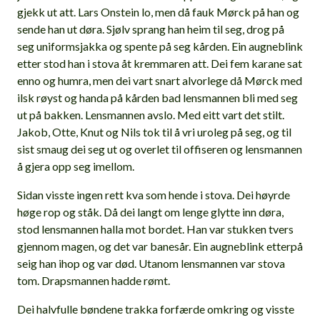
gjekk ut att. Lars Onstein lo, men då fauk Mørck på han og
sende han ut døra. Sjølv sprang han heim til seg, drog på
seg uniformsjakka og spente på seg kården. Ein augneblink
etter stod han i stova åt kremmaren att. Dei fem karane sat
enno og humra, men dei vart snart alvorlege då Mørck med
ilsk røyst og handa på kården bad lensmannen bli med seg
ut på bakken. Lensmannen avslo. Med eitt vart det stilt.
Jakob, Otte, Knut og Nils tok til å vri uroleg på seg, og til
sist smaug dei seg ut og overlet til offiseren og lensmannen
å gjera opp seg imellom.
Sidan visste ingen rett kva som hende i stova. Dei høyrde
høge rop og ståk. Då dei langt om lenge glytte inn døra,
stod lensmannen halla mot bordet. Han var stukken tvers
gjennom magen, og det var banesår. Ein augneblink etterpå
seig han ihop og var død. Utanom lensmannen var stova
tom. Drapsmannen hadde rømt.
Dei halvfulle bøndene trakka forfærde omkring og visste