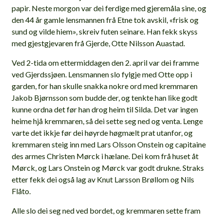
papir. Neste morgon var dei ferdige med gjeremåla sine, og
den 44 år gamle lensmannen frå Etne tok avskil, «frisk og
sund og vilde hiem», skreiv futen seinare. Han fekk skyss
med gjestgjevaren frå Gjerde, Otte Nilsson Auastad.
Ved 2-tida om ettermiddagen den 2. april var dei framme
ved Gjerdssjøen. Lensmannen slo fylgje med Otte opp i
garden, for han skulle snakka nokre ord med kremmaren
Jakob Bjørnsson som budde der, og tenkte han like godt
kunne ordna det før han drog heim til Silda. Det var ingen
heime hjå kremmaren, så dei sette seg ned og venta. Lenge
varte det ikkje før dei høyrde høgmælt prat utanfor, og
kremmaren steig inn med Lars Olsson Onstein og capitaine
des armes Christen Mørck i hælane. Dei kom frå huset åt
Mørck, og Lars Onstein og Mørck var godt drukne. Straks
etter fekk dei også lag av Knut Larsson Brøllom og Nils
Flåto.
Alle slo dei seg ned ved bordet, og kremmaren sette fram