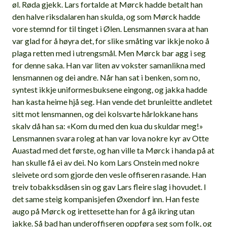
øl. Røda gjekk. Lars fortalde at Mørck hadde betalt han
den halve riksdalaren han skulda, og som Mørck hadde
vore stemnd for til tinget i Ølen. Lensmannen svara at han
var glad for å høyra det, for slike småting var ikkje noko å
plaga retten med i utrengsmål. Men Mørck bar agg i seg
for denne saka. Han var liten av vokster samanlikna med
lensmannen og dei andre. Når han sat i benken, som no,
syntest ikkje uniformesbuksene eingong, og jakka hadde
han kasta heime hjå seg. Han vende det brunleitte andletet
sitt mot lensmannen, og dei kolsvarte hårlokkane hans
skalv då han sa: «Kom du med den kua du skuldar meg!»
Lensmannen svara roleg at han var lova nokre kyr av Otte
Auastad med det første, og han ville ta Mørck i handa på at
han skulle få ei av dei. No kom Lars Onstein med nokre
sleivete ord som gjorde den vesle offiseren rasande. Han
treiv tobakksdåsen sin og gav Lars fleire slag i hovudet. I
det same steig kompanisjefen Øxendorf inn. Han feste
augo på Mørck og irettesette han for å gå ikring utan
jakke. Så bad han underoffiseren oppføra seg som folk, og