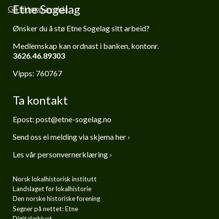
Etne Sogelag
Gå til topp av sida
Ønsker du å stø Etne Sogelag sitt arbeid?
Medlemskap kan ordnast i banken,
kontonr.
3626.46.89303
Vipps: 760767
Ta kontakt
Epost:
post@etne-sogelag.no
Send oss ei melding via skjema her ›
Les vår personvernerklæring ›
Norsk lokalhistorisk institutt
Landslaget for lokalhistorie
Den norske historiske forening
Segner på nettet: Etne
Digitalarkivet