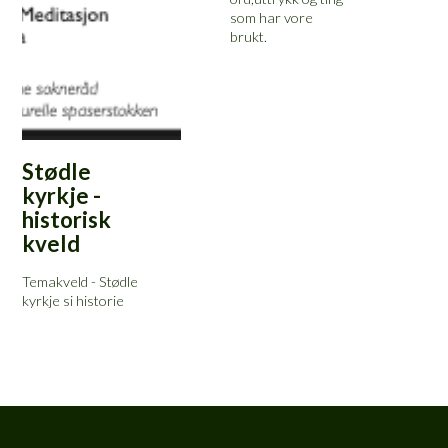
som har vore
brukt.
Stødle
kyrkje -
historisk
kveld
Temakveld - Stødle
kyrkje si historie