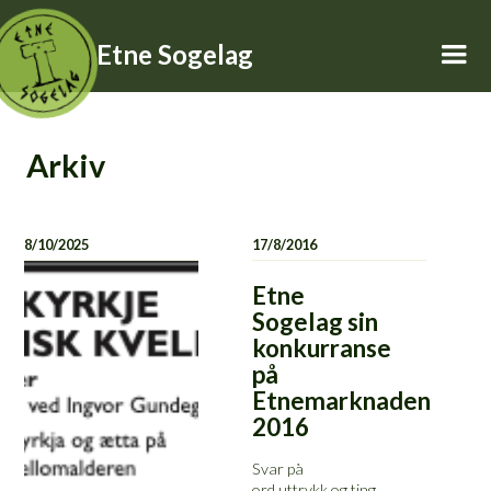
Etne Sogelag
Arkiv
8/10/2025
17/8/2016
Etne
Sogelag sin
konkurranse
på
Etnemarknaden
2016
Svar på
ord,uttrykk og ting