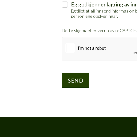
Eg godkjenner lagring av i
Eg tillet at all innsend informasj
personlege opplysningar
.
Dette skjemaet er verna av reCAPTCH