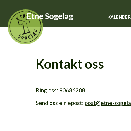
Etne Sogelag
KALENDER
Kontakt oss
Ring oss:
90686208
Send oss ein epost:
post@etne-sogela