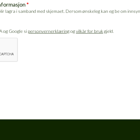
nnformasjon
*
on blir lagra i samband med skjemaet. Dersom ønskeleg kan eg be om inns
A og Google si
personvernerklæring
og
vilkår for bruk
gjeld.