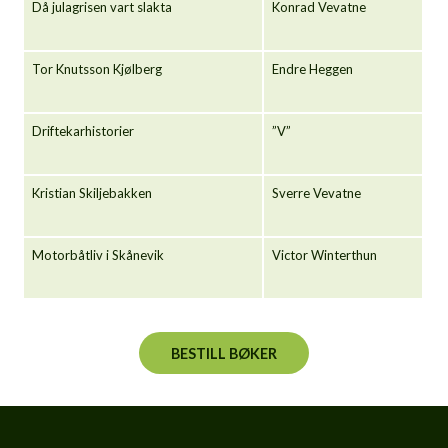
Då julagrisen vart slakta
Konrad Vevatne
Tor Knutsson Kjølberg
Endre Heggen
Driftekarhistorier
”V”
Kristian Skiljebakken
Sverre Vevatne
Motorbåtliv i Skånevik
Victor Winterthun
BESTILL BØKER