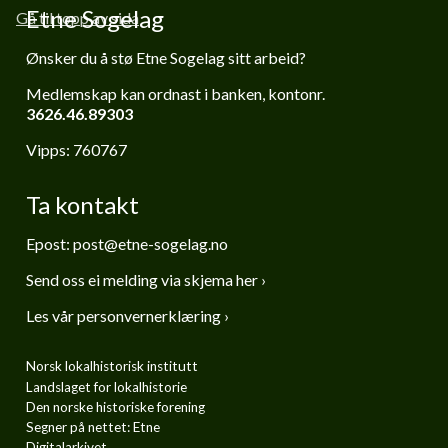
Etne Sogelag
Gå til topp av sida
Ønsker du å stø Etne Sogelag sitt arbeid?
Medlemskap kan ordnast i banken,
kontonr.
3626.46.89303
Vipps: 760767
Ta kontakt
Epost:
post@etne-sogelag.no
Send oss ei melding via skjema her ›
Les vår personvernerklæring ›
Norsk lokalhistorisk institutt
Landslaget for lokalhistorie
Den norske historiske forening
Segner på nettet: Etne
Digitalarkivet