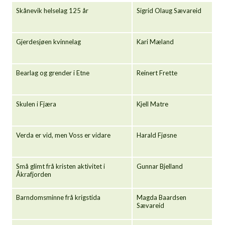
Skånevik helselag 125 år
Sigrid Olaug Sævareid
Gjerdesjøen kvinnelag
Kari Mæland
Bearlag og grender i Etne
Reinert Frette
Skulen i Fjæra
Kjell Matre
Verda er vid, men Voss er vidare
Harald Fjøsne
Små glimt frå kristen aktivitet i
Gunnar Bjelland
Åkrafjorden
Barndomsminne frå krigstida
Magda Baardsen
Sævareid